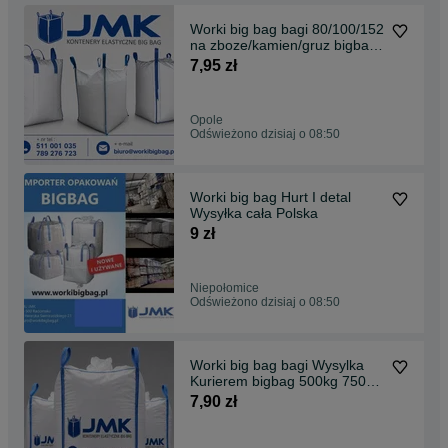
Worki big bag bagi 80/100/152
na zboze/kamien/gruz bigbag
duza ilosc
7,95 zł
Opole
Odświeżono dzisiaj o 08:50
Worki big bag Hurt I detal
Wysyłka cała Polska
9 zł
Niepołomice
Odświeżono dzisiaj o 08:50
Worki big bag bagi Wysylka
Kurierem bigbag 500kg 750kg
1000kg 1250kg 1500kg
7,90 zł
POLECAM