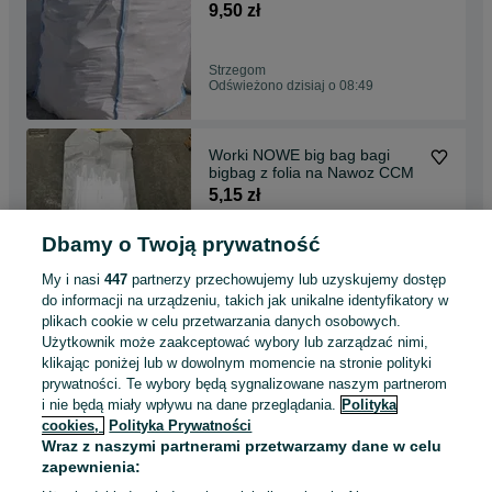
90/90/100 NOWE bigbag
9,50 zł
Strzegom
Odświeżono dzisiaj o 08:49
Worki NOWE big bag bagi
bigbag z folia na Nawoz CCM
5,15 zł
Dbamy o Twoją prywatność
Radomsko
Odświeżono dzisiaj o 08:49
My i nasi
447
partnerzy przechowujemy lub uzyskujemy dostęp
do informacji na urządzeniu, takich jak unikalne identyfikatory w
plikach cookie w celu przetwarzania danych osobowych.
Worki big bag bagi Nowe I
Użytkownik może zaakceptować wybory lub zarządzać nimi,
Używane Najlepsza cena w
klikając poniżej lub w dowolnym momencie na stronie polityki
Polsce
9 zł
prywatności. Te wybory będą sygnalizowane naszym partnerom
i nie będą miały wpływu na dane przeglądania.
Polityka
cookies,
Polityka Prywatności
Kraków, Bronowice
Wraz z naszymi partnerami przetwarzamy dane w celu
Odświeżono dzisiaj o 08:35
zapewnienia: