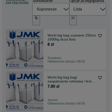
ZNALEŹLIŚMY
Sortowanie
Opcje przeglądania
648 OGŁOSZEŃ
Worki big bag uzywane 150cm
1000kg duza ilosc
8 zł
Śniadowo
Odświeżono dzisiaj o 08:50
Worki big bag bagi
zaopatrzenie rolnictwa i firm
bigbag hurt i detal
7,80 zł
Jarocin
Odświeżono dzisiaj o 08:50