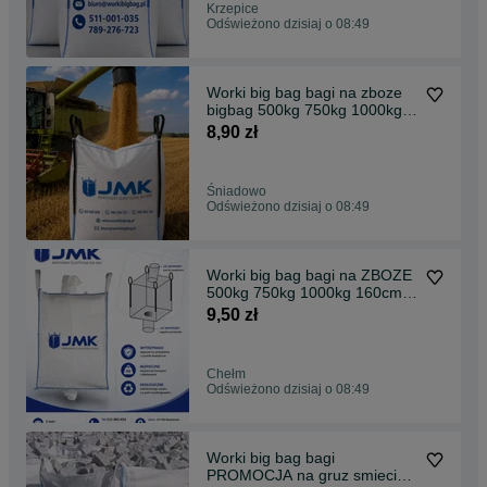
Krzepice
Odświeżono dzisiaj o 08:49
Worki big bag bagi na zboze
bigbag 500kg 750kg 1000kg
155cm Dostawa 24h
8,90 zł
Śniadowo
Odświeżono dzisiaj o 08:49
Worki big bag bagi na ZBOZE
500kg 750kg 1000kg 160cm
bigbag Dostawa 24h
9,50 zł
NOWOSC
Chełm
Odświeżono dzisiaj o 08:49
Worki big bag bagi
PROMOCJA na gruz smieci