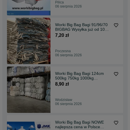
Pilica
06 sierpnia 2026
Worki Big Bag Bagi 91/96/70
BIGBAG Wysyłka już od 10
sztuk kurier 24h
7,20 zł
Poczesna
06 sierpnia 2026
Worki Big Bag Bagi 124cm
500kg 750kg 1000kg
WYSYLKA cała PL 24h
8,90 zł
Wodzisław
06 sierpnia 2026
Worki Big Bag Bagi NOWE
najlepsza cena w Polsce