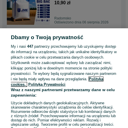
BIGBAG Hurt i Detal
10,90 zł
Radomsko
Odświeżono dnia 06 sierpnia 2026
Dbamy o Twoją prywatność
Worki big bag bagi 500kg
750kg 1000kg bigbag wklad
My i nasi
447
partnerzy przechowujemy lub uzyskujemy dostęp
folia Kukurydza CCM
9,50 zł
do informacji na urządzeniu, takich jak unikalne identyfikatory w
plikach cookie w celu przetwarzania danych osobowych.
Użytkownik może zaakceptować wybory lub zarządzać nimi,
Radomsko
klikając poniżej lub w dowolnym momencie na stronie polityki
Odświeżono dnia 06 sierpnia 2026
prywatności. Te wybory będą sygnalizowane naszym partnerom
i nie będą miały wpływu na dane przeglądania.
Polityka
cookies,
Polityka Prywatności
Mauzer Zbiornik 1000L
Wraz z naszymi partnerami przetwarzamy dane w celu
paletopojemnik jak Nowy na
zapewnienia:
Plastikowej Palecie Hurt i
240 zł
Detal
Użycie dokładnych danych geolokalizacyjnych. Aktywne
skanowanie charakterystyki urządzenia do celów identyfikacji.
Rozumienie odbiorców dzięki statystyce lub kombinacji danych
Radomsko
z różnych źródeł. Przechowywanie informacji na urządzeniu lub
Odświeżono dnia 06 sierpnia 2026
dostęp do nich. Pomiar efektywności reklam. Rozwój i
ulepszanie usług. Tworzenie profili w celu personalizacji treści.