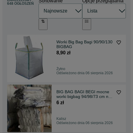
ZNALEŹLIŚMY
Sortowanie
Opcje przeglądania
648 OGŁOSZEŃ
Worki Big Bag Bagi 90/90/130
BIGBAG
8,90 zł
Żytno
Odświeżono dnia 06 sierpnia 2026
BIG BAG BAGI BEGI mocne
worki bigbag 94/98/73 cm na
gruz odpad
6 zł
Kalisz
Odświeżono dnia 06 sierpnia 2026