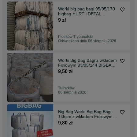
Worki big bag bagi 95/95/170
bigbag HURT i DETAL
Wysylka od 10 sztuk
9 zł
Piotrków Trybunalski
Odświeżono dnia 06 sierpnia 2026
Worki Big Bag Bagi z wkładem
Foliowym 93/95/144 BIGBAG
Kukurydza CCM
9,50 zł
Tuliszków
06 sierpnia 2026
Big Bag Worki Big Bag Bagi
145cm z wkładem Foliowym
CCM BigBag
9,80 zł